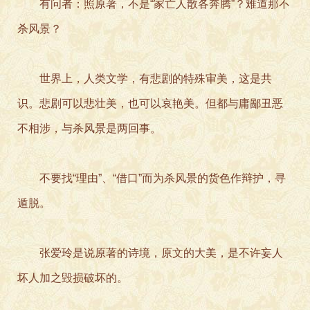
有问者：照原著，不是“家亡人散各奔腾”？难道那不
杀风景？
世界上，人类文学，有悲剧的特殊审美，这是共
识。悲剧可以悲壮美，也可以哀艳美。但都与庸鄙丑恶
不相涉，与杀风景是两回事。
不要找“理由”、“借口”而为杀风景的货色作辩护，寻
遁脱。
张爱玲是说原著的诗境，原文的大美，是不许妄人
坏人加之毁损破坏的。