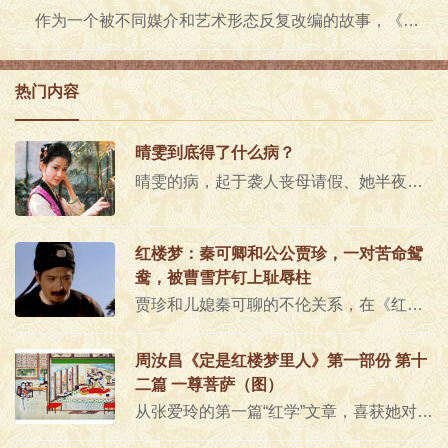
作为一个被不同媒介和艺术形态反复改编的故事，《红楼梦》于大众而言变得越来越熟悉，这个故事也被越讲越通俗。如何让《红楼..
热门内容
晴雯到底得了什么病？
晴雯的病，起于袭人丧母请假、她半夜跑到院子里吓唬麝月那一回。十冬腊月，半夜三更，跑到院子里去，还没穿外衣，于是伤风感冒。..
红楼梦：秦可卿和公公贾珍，一对苦命鸳
鸯，被曹雪芹钉上耻辱柱
贾珍和儿媳秦可聊的不伦关系，在《红楼梦》里是一组重大的人物关系，它导致了许多的后果，这些后果都是促使贾府更加衰落、更为无..
周汝昌《定是红楼梦里人》第一部份 第十
二篇 一尊菩萨（图）
从张爱玲的第一篇“红学”文章，喜获她对伪续四十回的一条总评语：因为后四十回乌烟瘴气，读者看下去不过是想看诸人结局，对这些..