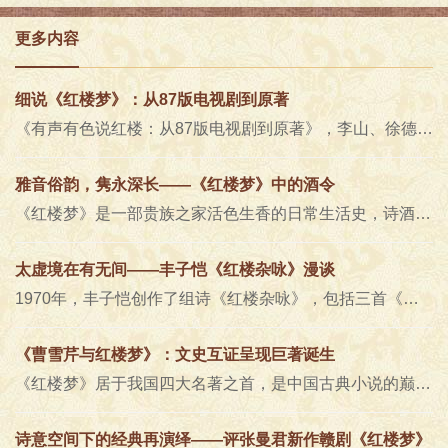
更多内容
细说《红楼梦》：从87版电视剧到原著
《有声有色说红楼：从87版电视剧到原著》，李山、徐德琳、贡方舟、薛宇著，中华书局2020年9月第一版，45.00元对读者来说，《红楼..
雅音俗韵，隽永深长——《红楼梦》中的酒令
《红楼梦》是一部贵族之家活色生香的日常生活史，诗酒风流令人眼花缭乱，心旌神摇。三日一小饮，五日一大宴，射覆、拇战、牙牌令..
太虚境在有无间——丰子恺《红楼杂咏》漫谈
1970年，丰子恺创作了组诗《红楼杂咏》，包括三首《调笑转踏》及三十一首七言绝句，分咏红楼人物，反映出丰氏对《红楼梦》一..
《曹雪芹与红楼梦》：文史互证呈现巨著诞生
《红楼梦》居于我国四大名著之首，是中国古典小说的巅峰之作，是我国文学高峰的标志。《红楼梦》自问世二百多年以来，以其深邃..
诗意空间下的经典再演绎——评张曼君新作赣剧《红楼梦》