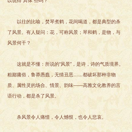
以说得“具体”些吗？
以往的比喻，焚琴煮鹤，花间喝道，都是典型的杀
了风景。有人疑问：花，可称风景；琴和鹤，是物，与
风景何干？
这就是不懂：所说的“风景”，是诗，诗的气质境界。
粗鄙庸俗，鲁莽愚蠢，无情丑恶……都破坏那种非物
质、属性灵的场合、情景、韵味——高雅文化教养的言
语行动，都是杀了风景。
杀风景令人痛惜，令人憾恨，也令人悲哀。