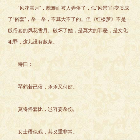
“风花雪月”，貌雅而被人弄俗了，似“风景”而变质成
了“俗套”，杀一杀，不算大不了的。但《红楼梦》不是一
般俗套的风花雪月。破坏了她，是莫大的罪恶，是文化
犯罪，这儿没有赦条。
诗曰：
琴鹤若已俗，杀杀又何妨。
莫将俗套比，岂容妄杀伤。
女士语似戏，其义重非常。