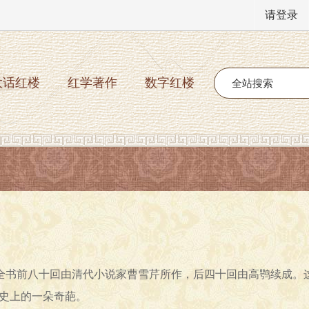
请登录
大话红楼
红学著作
数字红楼
为全书前八十回由清代小说家曹雪芹所作，后四十回由高鹗续成。
史上的一朵奇葩。