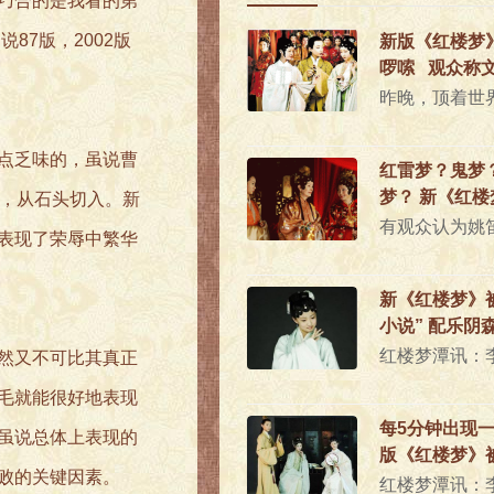
巧合的是我看的第
7版，2002版
新版《红楼梦
啰嗦 观众称
看字幕才懂
点乏味的，虽说曹
红雷梦？鬼梦
梦？ 新《红
法，从石头切入。新
引争议
表现了荣辱中繁华
新《红楼梦》
小说” 配乐阴
然又不可比其真正
毛就能很好地表现
每5分钟出现一
虽说总体上表现的
版《红楼梦》
败的关键因素。
书一样