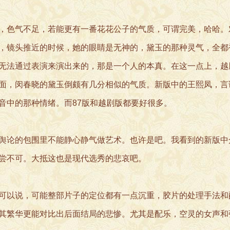
，色气不足，若能更有一番花花公子的气质，可谓完美，哈哈。
，镜头推近的时候，她的眼睛是无神的，黛玉的那种灵气，全都
无法通过表演来演出来的，那是一个人的本真。在这一点上，越
面，闵春晓的黛玉倒颇有几分相似的气质。新版中的王熙凤，言
音中的那种情绪。而87版和越剧版都要好很多。
舆论的包围里不能静心静气做艺术。也许是吧。我看到的新版中
尝不可。大抵这也是现代选秀的悲哀吧。
可以说，可能整部片子的定位都有一点沉重，胶片的处理手法和
其繁华更能对比出后面结局的悲惨。尤其是配乐，空灵的女声和