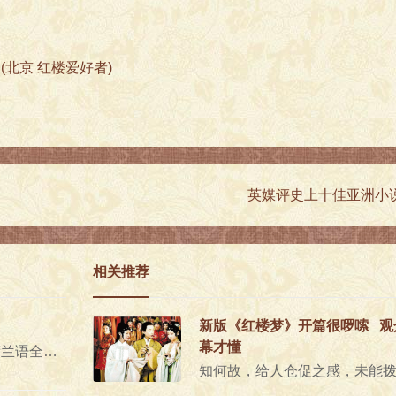
爱好者)
英媒评史上十佳亚洲小
相关推荐
新版《红楼梦》开篇很啰嗦 观
幕才懂
荷兰阿姆斯特丹学术文化中心日前为首部荷兰语全译本《红楼梦》举办视频首发式，历时13年合力翻译此书的3..