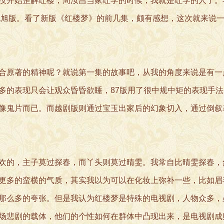
没开始歪解红楼，周汝昌当家红学的时候，我就是红学的人了。
旭版。看了新版《红楼梦》的前几集，颇有感想，这次就来说一说8
合原著的精神呢？就说第一集的故事吧，从我的角度来说是有一
多的表现只会让观众昏昏欲睡，87版用了很中规中矩的表现手
像鬼片而已。而越剧版则通过宝玉出家后的幻象切入，通过倒叙
欢的，主子莫过探春，而丫头则莫过晴雯。我常自比晴雯探春，
更多的蛮横的气质，其实我以为可以在化妆上弥补一些，比如眉
那么多的夸张。但是我认为红楼梦是特殊的电视剧，人物众多，
场悲剧的载体，他们的个性如何在群体中凸现出来，是电视剧成