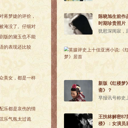
对蒋梦婕的评价，
陈晓旭生前作
时期珍贵照片
被淹没了。仔细对
剧版的黛玉也不能
语的表现还比较
众美女，都是一样
新版《红楼梦
斋》？
配乐都是哀伤的情
王扶林解密87
弦乐气氛太过诡
楼》：女演员