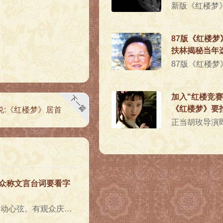
光
87版《红楼梦
扶林揭秘当年
加入"红楼竞赛
下一篇
《红楼梦》要拍
说:《红楼梦》居首
众称文言台词要看字
知何故，给人仓促之感，未能拨动心弦。有观众庆幸那时蒋梦婕饰的林黛玉尚未梳铜钱头，因此在一堆丫头、小姐..