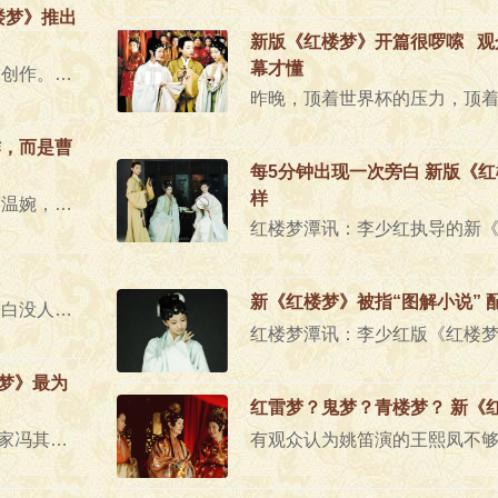
楼梦》推出
新版《红楼梦》开篇很啰嗦 观
幕才懂
“大约270年前，曹雪芹开始了《红楼梦》的创作。也许他没有想到，这部被他称为‘满纸荒唐言、一把辛酸泪..
作，而是曹
每5分钟出现一次旁白 新版《
样
在台上的白先勇步态轻盈，举手投足优雅而温婉，说话时眼里含着笑意，让人很难相信到今年他已经走过了八十个..
新《红楼梦》被指“图解小说” 
冯其庸先生驾鹤西去，他在文化史留下的空白没人能填补。冯先生学问博大精深，我感触最深的是:红学海洋浊浪..
梦》最为
红雷梦？鬼梦？青楼梦？ 新《
著名文化学者、红学家冯其庸先生于1月22日仙逝。冯先生一生在中国文学史、戏曲史、艺术史、历史考古等多方..