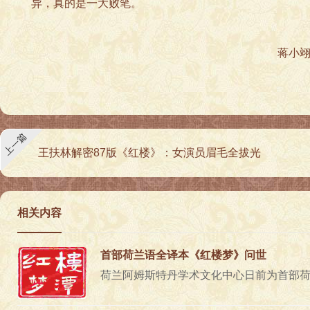
异，真的是一大败笔。
蒋小翊(北京 红楼
上一篇
王扶林解密87版《红楼》：女演员眉毛全拔光
相关内容
首部荷兰语全译本《红楼梦》问世