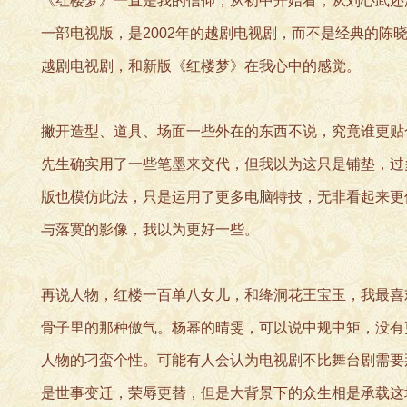
《红楼梦》一直是我的信仰，从初中开始看，从刘心武还
一部电视版，是2002年的越剧电视剧，而不是经典的陈晓
越剧电视剧，和新版《红楼梦》在我心中的感觉。
撇开造型、道具、场面一些外在的东西不说，究竟谁更贴
先生确实用了一些笔墨来交代，但我以为这只是铺垫，过
版也模仿此法，只是运用了更多电脑特技，无非看起来更
与落寞的影像，我以为更好一些。
再说人物，红楼一百单八女儿，和绛洞花王宝玉，我最喜
骨子里的那种傲气。杨幂的晴雯，可以说中规中矩，没有
人物的刁蛮个性。可能有人会认为电视剧不比舞台剧需要
是世事变迁，荣辱更替，但是大背景下的众生相是承载这