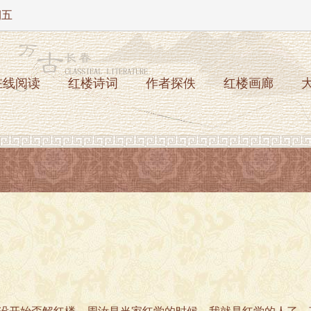
期五
在线阅读
红楼诗词
作者探佚
红楼画廊