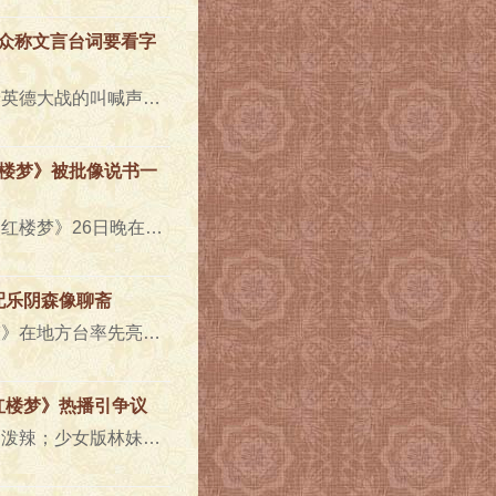
众称文言台词要看字
昨晚，顶着世界杯的压力，顶着英德大战的叫喊声，新版《红楼梦》终于和四川观众见面。与新版《三国》对名著..
红楼梦》被批像说书一
红楼梦潭讯：李少红执导的新《红楼梦》26日晚在各地方频道开播。虽然新《红楼梦》严格按原著进行拍摄，但依..
配乐阴森像聊斋
红楼梦潭讯：李少红版《红楼梦》在地方台率先亮相，观众评价可谓“雷声隆隆”，诸如怪异的铜钱头、如同鸡肋..
红楼梦》热播引争议
有观众认为姚笛演的王熙凤不够泼辣；少女版林妹妹被批“太肥”；网友批林妙可演的幼年林黛玉“太做作”收视..