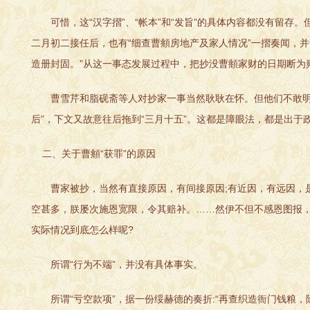
可惜，这“汉字摺”、“帐本”和“发旨”的具体内容都没有留存
二月初二接任后，也有“细查曹頫房地产及家人情况”一摺奏闻，
造册封固。”从这一事态发展过程中，把抄没曹頫家财的日期断为
曹雪芹和脂砚斋等人对抄家一事当然耿耿在怀。但他们不敢明言
后”，下文又故意往后拖到“三月十五”。这都是障眼法，都是出
二、关于曹頫“获罪”的原因
曹家被抄，当然有直接原因，有间接原因;有近因，有远因，是
空甚多，朕屡次施恩宽限，令其赔补。……然伊不但不感恩图报，
实际情况到底怎么样呢?
所谓“行为不端”，并没有具体事实。
所谓“亏空款项”，据一份绥赫德的奏折:“再查织造衙门钱粮，