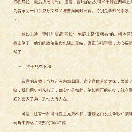
打牲乌拉，最后折磨而死)。接着，曹頫的姑父傅鼐于雍正四年五
为曹家另一门亲戚孙文成又与曹頫同时罢官。特别是李煦的牵累，
了。
综如上述，曹頫的所谓“罪状”，实际上是“莫须有”的。根本原
靠山倒了，他们的政治生命也随之完结。雍正心狠手毒，决心要把
然了。
三、关于兄弟不和
曹家的衰败，当然还有内部原因。这个官僚贵族之家，繁荣了
映，我们用史料来核证，确实也是如此。例如雍正的硃批，就有两处
糕的曹家子弟，恐怕大有人在。
可是，还有一种可能性是兄弟不和，萧墙之内发生争吵和倾轧
奏折中传达了康熙的“谕旨”说: