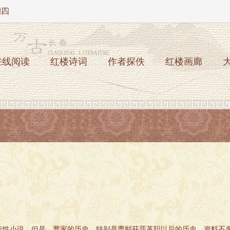
期四
在线阅读
红楼诗词
作者探佚
红楼画廊
性小说。但是，曹家的历史，特别是曹頫获罪革职以后的历史，资料不