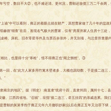
当年亏空，数目不大②，也不难还清。更何况，曹頫还放债三万二千余两
上谕”中可以看到，雍正的着眼点就在财产，原想曹家做了几十年的盐政
绥赫德“细查”在后，发现名气极大的曹家，仅有“房屋并家人住房十三处
桌椅、床机、旧衣零星等件及当票百余张外，并无别项，与总督所查册内
，也显得十分“寒枪”，怪不得雍正也“闻之恻然”。③
一回，在“此方人家多用竹篱木壁者多，大概也因劫数，于是接二连三
。”
隶南京的地区”。据《明史》:南直隶“统府十四，直隶州四，属州十七，县
徽、江西四省地。“召祸”，应指“接二连三，牵五挂四”的亲戚连累。我
是曹頫的舅舅李煦于雍正元年六月撤职抄家(以后在雍正五年又治罪下狱，