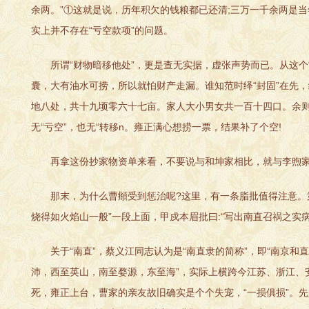
余两。”①这就是说，历年积欠的钱粮都已还清;三万一千余两是
实上并不存在“亏空款项”的问题。
所谓“财物暗移他处”，更是查无实据，虚张声势而已。从这个“
囊，大有油水可捞，所以就怕财产走漏。谁知范时绎“封固”在先，
地八处，共十九顷零六十七亩。家人大小男女共一百十四口。余则
无“亏空”，也无“转移n。雍正满心想捞一票，结果补了个空!
再拿这份抄家物资单来看，不要说与和坤家相比，就与李煦家相比
那末，为什么曹頫受到惩治呢?这里，有一条脂批值得注意。第
烧得如火焰山一般”一段上面，甲戍本眉批曰:“写出南直召祸之实病
关于“南直”，蔡义江同志认为是“南直隶的简称”，即“南京和直
沛，西至英山，南至婺源，东至海”，实际上横跨今江苏、浙江、安
死，雍正上台，曹家的亲友故旧确实是个个失宠，“一损俱损”。先