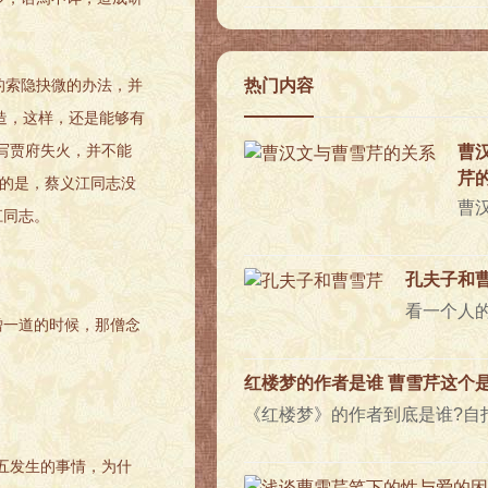
的索隐抉微的办法，并
热门内容
造，这样，还是能够有
写贾府失火，并不能
曹
芹
足的是，蔡义江同志没
江同志。
孔夫子和
僧一道的时候，那僧念
红楼梦的作者是谁 曹雪芹这个
五发生的事情，为什