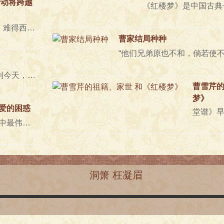
活动将跨越
“书斋读遍经与史，难得西厢绝妙词……”随着越剧《红楼梦》的经典选段《读西厢》的曼妙曲调在会场响起，20..
曹家结局种种
“身后有余忘缩手眼前无路想回头”。直到今天，世人莫不如此。早晨冲凉后..
曹雪芹的
梦》
爱的困惑
曹雪芹是我国封建社会中最伟大的民主主义思想家。在《红楼梦》中，曹雪芹通过对大观园内外..
洞箫 枉凝眉