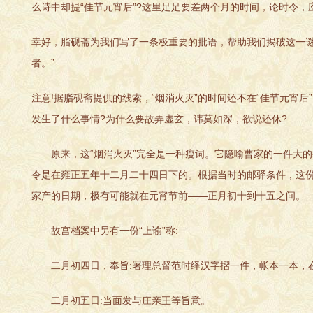
么诗中却提“佳节元宵后”?这里足足要差两个月的时间，论时令，
幸好，脂砚斋为我们写了一条极重要的批语，帮助我们揭破这一谜
者。”
注意!据脂砚斋提供的线索，“烟消火灭”的时间还不在“佳节元宵后
发生了什么事情?为什么要故弄虚玄，讳莫如深，欲说还休?
原来，这“烟消火灭”完全是一种瘦词。它隐喻曹家的一件大的变
令是在雍正五年十二月二十四日下的。根据当时的邮驿条件，这份
家产的日期，极有可能就在元宵节前——正月初十到十五之间。
故宫档案中另有一份“上谕”称:
二月初四日，奉旨:署理总督范时绎汉字摺一件，帐本一本，在
二月初五日:当面发与庄亲王等旨意。