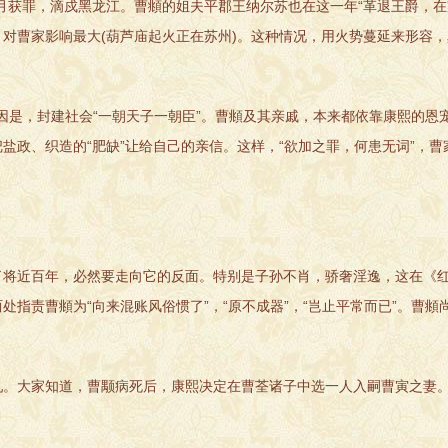
月获罪，滴戍黑龙江。曹頫的姐夫平郡王纳尔苏也在这一年“革退王爵，在
对曹家影响最大(葫芦庙起火正在苏州)。这种情况，用火势蔓延来形容
因是，封建社会“一朝天子一朝臣”。曹頫及其亲戚，本来都依靠康熙的恩
盐政、织造的“肥缺”让给自己的亲信。这样，“欲加之罪，何患无词”，曹
将近百年，必然要走向它的反面。特别是子孙不肖，骄奢淫逸，这在《红
指责曹頫为“向来混账风俗惯了”，“原不成器”，“岂止平常而已”。曹頫
。大家知道，曹颙病死后，康熙决定在曹荃诸子中选一人入嗣曹寅之妻。