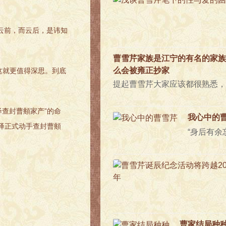
云前，而云后，是讳知
曹雪芹家族是江宁的有名的家族
么会被雍正抄家
，这就更值得深思。到底
查封曹頫家产”的命
我心中的
绎正式动手查封曹頫
曹家结局种