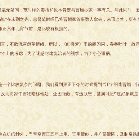
。但毫无疑问，范时绎的奏摺和帐本肯定与曹頫抄家一事有关。与此同时，
并说:“在未到之先，总督范时绎已将曹頫家管事数人拿去，来讯监禁，所有
雍正六年元宵节前，是比较有根据的。
，不敢流露怨望情绪。所以，《红楼梦》里躲躲闪闪，吞吞吐吐，故意
于政治上的考虑，为了迷惑封建统治者的视线，为了小心避祸。
一个比较复杂的问题。我们看到雍正下令的时候提到:“江宁织造曹頫，
反而将家中财物暗移他处，企图隐蔽，有违朕恩，甚属可恶!”这好象就
除在机缎纱外，尚亏空雍正五年上用、官用缎纱，并户部缎匹，及制帛诰