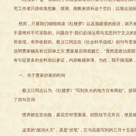
究工作者只得依靠想象、猜测、推断来填补这个空白，以致众说
然而，只要我们细细阅读《红楼梦》以及脂砚斋的批语，就不难
不是绝对不可采取的。问题在于:我们必须运用马克思列宁主义的
所发现，有所收获的。蔡义江同志在《社会科学战线》创刊号里发
说明曹家确实有过回禄之灾;曹家最后彻底败亡，“显然是政治原因
有引征更多的史料加以参证，内容略感单薄。为此，我不揣浅陋
一、关于曹家抄家的时间
蔡义江同志认为:《红楼梦》“写到失火的地方仅有两处”。据
了四句言词:
惯养娇生笑你痴，菱花空对雪澌澌。好防佳节元宵后，便是烟
这里的“烟消火灭”，原是“伏笔”，它与后面写到的三月十五葫