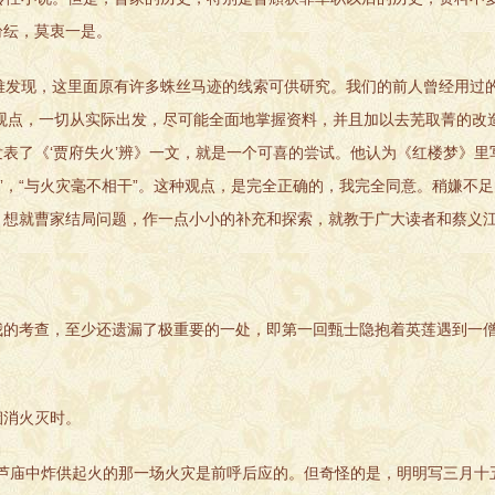
纷纭，莫衷一是。
发现，这里面原有许多蛛丝马迹的线索可供研究。我们的前人曾经用过
观点，一切从实际出发，尽可能全面地掌握资料，并且加以去芜取菁的改
表了《‘贾府失火’辨》一文，就是一个可喜的尝试。他认为《红楼梦》里
”，“与火灾毫不相干”。这种观点，是完全正确的，我完全同意。稍嫌不
，想就曹家结局问题，作一点小小的补充和探索，就教于广大读者和蔡义
我的考查，至少还遗漏了极重要的一处，即第一回甄士隐抱着英莲遇到一
消火灭时。
芦庙中炸供起火的那一场火灾是前呼后应的。但奇怪的是，明明写三月十