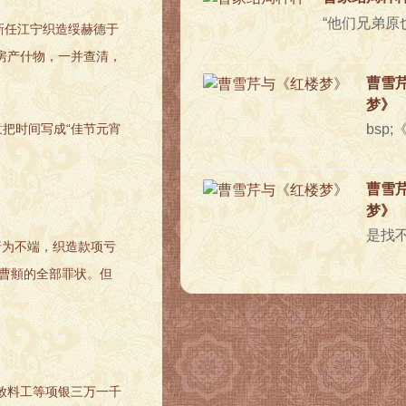
新任江宁织造绥赫德于
房产什物，一并查清，
曹雪
梦》
把时间写成“佳节元宵
曹雪
梦》
行为不端，织造款项亏
是曹頫的全部罪状。但
敕料工等项银三万一千