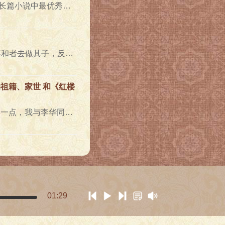
《红楼梦》是中国古典长篇小说中最优秀的作品，是悠久、灿烂的中华文化的杰出代表，是世界文学宝库中的珍品..
“他们兄弟原也不和，倘若使不和者去做其子，反而不好。汝等对此，应详细考查选择。”到底曹荃诸子之间不和..
祖籍、家世 和《红楼
堂谱》早一点，我与李华同志一起发现了两篇康熙年间的《曹玺传》。李华是清代经济史研究的专家，我人大的同..
01:29