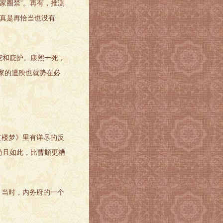
家圈禁”。再有，推测
，真是再恰当也没有
宠和庇护。康熙一死，
家的遭殃也就势在必
楼梦》里有详尽的反
尚且如此，比曹頫更糟
当时，内务府的一个