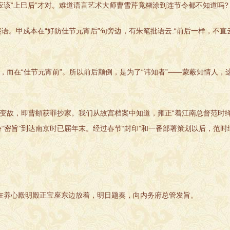
应该“上巳后”才对。难道语言艺术大师曹雪芹竟糊涂到连节令都不知道吗?
语。甲戍本在“好防佳节元宵后”句旁边，有朱笔批语云:“前后一样，不直
”，而在“佳节元宵前”。所以前后颠倒，是为了“讳知者”——蒙蔽知情人
故，即曹頫获罪抄家。我们从故宫档案中知道，雍正“着江南总督范时绎
“密旨”到达南京时已届年末。经过春节“封印”和一番部署策划以后，范时
养心殿明殿正宝座东边放着，明日题奏，向内务府总管发旨。