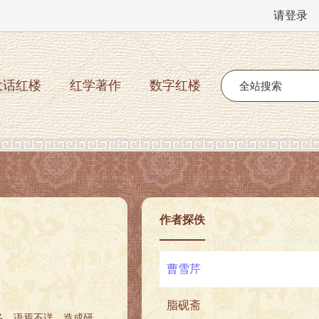
请登录
大话红楼
红学著作
数字红楼
作者探佚
曹雪芹
脂砚斋
多，语焉不详，造成研