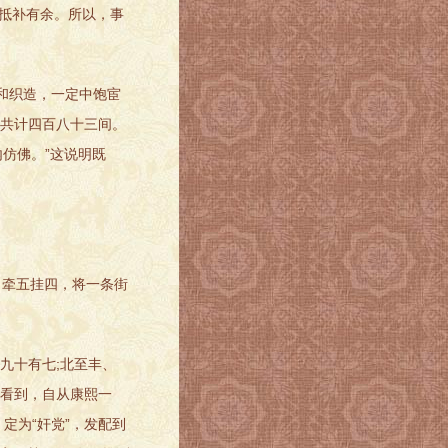
，抵补有余。所以，事
和织造，一定中饱宦
，共计四百八十三间。
仿佛。”这说明既
，牵五挂四，将一条街
九十有七;北至丰、
们看到，自从康熙一
定为“奸党”，发配到